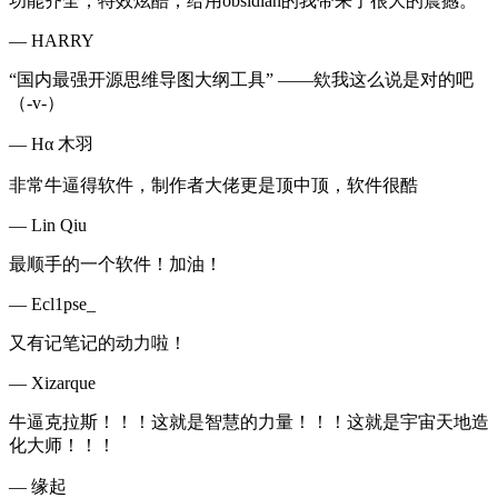
功能齐全，特效炫酷，给用obsidian的我带来了很大的震撼。
—
HARRY
“国内最强开源思维导图大纲工具” ——欸我这么说是对的吧
（-v-）
—
Hα 木羽
非常牛逼得软件，制作者大佬更是顶中顶，软件很酷
—
Lin Qiu
最顺手的一个软件！加油！
—
Ecl1pse_
又有记笔记的动力啦！
—
Xizarque
牛逼克拉斯！！！这就是智慧的力量！！！这就是宇宙天地造
化大师！！！
—
缘起