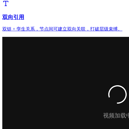
双向引用
双链 + 孪生关系，节点间可建立双向关联，打破层级束缚。