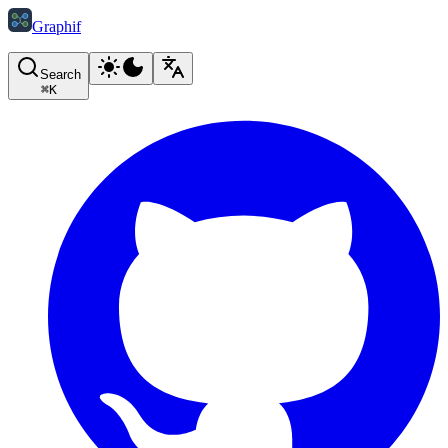
Graphif
Search
⌘
K