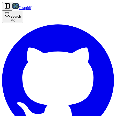
Graphif
Search
⌘
K