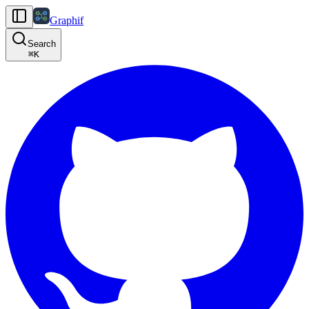
Graphif
Search
⌘
K