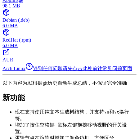
AppImage
98.1
MB
Debian (.deb)
6.0
MB
RedHat (.rpm)
6.0
MB
AUR
Arch Linux
遇到任何问题请先点击此处前往常见问题页面
以下内容为AI根据git历史自动生成总结，不保证完全准确
新功能
现在支持使用纯文本生成树结构，并支持
和
换行
\n
\t
符。
增加了按住空格键+鼠标左键拖拽移动视野的开关设
置。
逻辑节点在渲染时增加了颜色边框，方便区分。