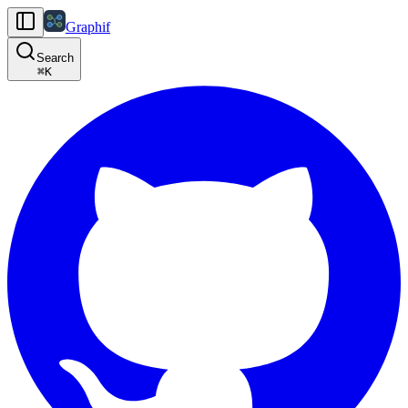
Graphif
Search
⌘
K