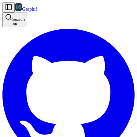
Graphif
Search
⌘
K